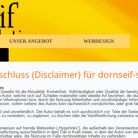
UNSER ANGEBOT
WEBDESIGN
chluss (Disclaimer) für dornseif-
es
Gewähr für die Aktualität, Korrektheit, Vollständigkeit oder Qualität der bereit
utor, welche sich auf Schäden materieller oder ideeller Art beziehen, die du
 Informationen bzw. durch die Nutzung fehlerhafter und unvollständiger Info
ssen, sofern seitens des Autors kein nachweislich vorsätzliches oder grob f
nd und unverbindlich. Der Autor behält es sich ausdrücklich vor, Teile der Se
u verändern, zu ergänzen, zu löschen oder die Veröffentlichung zeitweise od
Verweisen auf fremde Webseiten („Hyperlinks“), die außerhalb des Verantwort
pflichtung ausschließlich in dem Fall in Kraft treten, in dem der Autor von d
utbar wäre, die Nutzung im Falle rechtswidriger Inhalte zu verhindern.