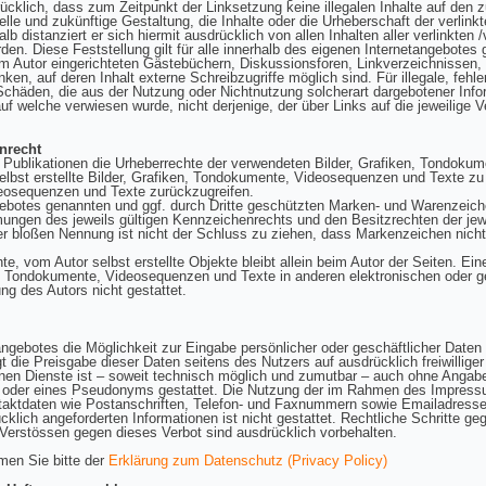
rücklich, dass zum Zeitpunkt der Linksetzung keine illegalen Inhalte auf den 
lle und zukünftige Gestaltung, die Inhalte oder die Urheberschaft der verlink
alb distanziert er sich hiermit ausdrücklich von allen Inhalten aller verlinkten
den. Diese Feststellung gilt für alle innerhalb des eigenen Internetangebotes
m Autor eingerichteten Gästebüchern, Diskussionsforen, Linkverzeichnissen, M
n, auf deren Inhalt externe Schreibzugriffe möglich sind. Für illegale, fehle
Schäden, die aus der Nutzung oder Nichtnutzung solcherart dargebotener Info
auf welche verwiesen wurde, nicht derjenige, der über Links auf die jeweilige Ve
enrecht
len Publikationen die Urheberrechte der verwendeten Bilder, Grafiken, Tondok
lbst erstellte Bilder, Grafiken, Tondokumente, Videosequenzen und Texte zu 
eosequenzen und Texte zurückzugreifen.
ngebotes genannten und ggf. durch Dritte geschützten Marken- und Warenzeich
ngen des jeweils gültigen Kennzeichenrechts und den Besitzrechten der jew
er bloßen Nennung ist nicht der Schluss zu ziehen, dass Markenzeichen nicht
hte, vom Autor selbst erstellte Objekte bleibt allein beim Autor der Seiten. Ein
 Tondokumente, Videosequenzen und Texte in anderen elektronischen oder ge
g des Autors nicht gestattet.
angebotes die Möglichkeit zur Eingabe persönlicher oder geschäftlicher Date
lgt die Preisgabe dieser Daten seitens des Nutzers auf ausdrücklich freiwilli
nen Dienste ist – soweit technisch möglich und zumutbar – auch ohne Angabe
 oder eines Pseudonyms gestattet. Die Nutzung der im Rahmen des Impressu
taktdaten wie Postanschriften, Telefon- und Faxnummern sowie Emailadressen
klich angeforderten Informationen ist nicht gestattet. Rechtliche Schritte ge
erstössen gegen dieses Verbot sind ausdrücklich vorbehalten.
men Sie bitte der
Erklärung zum Datenschutz (Privacy Policy)