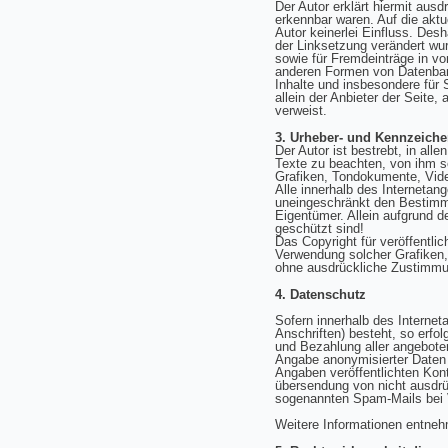
Der Autor erklärt hiermit ausd
erkennbar waren. Auf die aktue
Autor keinerlei Einfluss. Desh
der Linksetzung verändert wur
sowie für Fremdeinträge in vo
anderen Formen von Datenbanke
Inhalte und insbesondere für 
allein der Anbieter der Seite, 
verweist.
3. Urheber- und Kennzeich
Der Autor ist bestrebt, in al
Texte zu beachten, von ihm se
Grafiken, Tondokumente, Vid
Alle innerhalb des Interneta
uneingeschränkt den Bestimmu
Eigentümer. Allein aufgrund d
geschützt sind!
Das Copyright für veröffentlic
Verwendung solcher Grafiken,
ohne ausdrückliche Zustimmun
4. Datenschutz
Sofern innerhalb des Internet
Anschriften) besteht, so erfo
und Bezahlung aller angebote
Angabe anonymisierter Daten
Angaben veröffentlichten Kon
übersendung von nicht ausdrüc
sogenannten Spam-Mails bei V
Weitere Informationen entneh