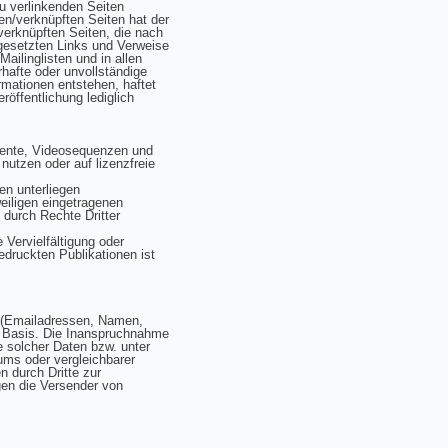
zu verlinkenden Seiten
ten/verknüpften Seiten hat der
 /verknüpften Seiten, die nach
 gesetzten Links und Verweise
ailinglisten und in allen
rhafte oder unvollständige
rmationen entstehen, haftet
röffentlichung lediglich
umente, Videosequenzen und
nutzen oder auf lizenzfreie
en unterliegen
eiligen eingetragenen
 durch Rechte Dritter
e Vervielfältigung oder
druckten Publikationen ist
n (Emailadressen, Namen,
ger Basis. Die Inanspruchnahme
 solcher Daten bzw. unter
ms oder vergleichbarer
 durch Dritte zur
gen die Versender von