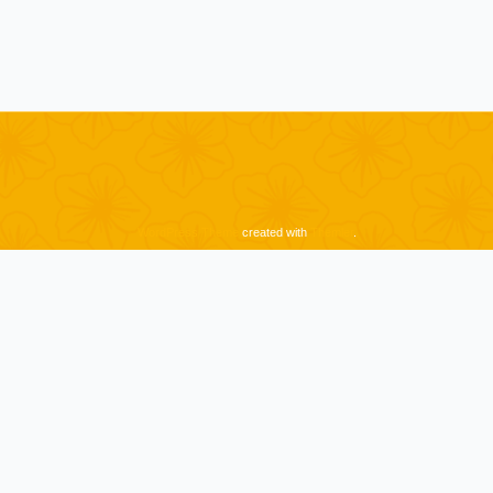
WordPress Theme
created with
Themler
.