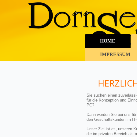
HOME
IMPRESSUM
HERZLIC
Sie suchen einen zuverlässig
für die Konzeption und Ein
PC?
Dann werden Sie bei uns fün
den Geschäftskunden im IT- U
Unser Ziel ist es, unseren 
die im privaten Bereich als